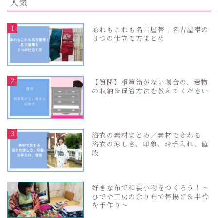
人気
1
あれもこれも名古屋帯！名古屋帯の
３つの仕立て方まとめ
2
【質問】桐箪笥がない場合の、着物
の収納＆保管方法を教えてください
3
浴衣の素材まとめ／素材で変わる
浴衣の涼しさ、印象、お手入れ、値
段
4
好きな布で和装小物をつくろう！〜
ひでや工房の余り布で帯揚げ＆半衿
を手作り〜