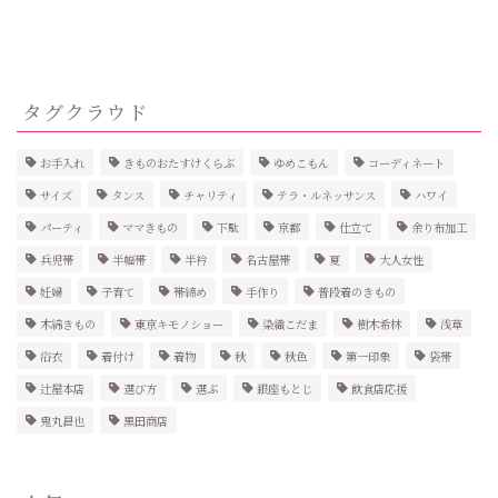
タグクラウド
お手入れ
きものおたすけくらぶ
ゆめこもん
コーディネート
サイズ
タンス
チャリティ
テラ・ルネッサンス
ハワイ
パーティ
ママきもの
下駄
京都
仕立て
余り布加工
兵児帯
半幅帯
半衿
名古屋帯
夏
大人女性
妊婦
子育て
帯締め
手作り
普段着のきもの
木綿きもの
東京キモノショー
染織こだま
樹木希林
浅草
浴衣
着付け
着物
秋
秋色
第一印象
袋帯
辻屋本店
選び方
選ぶ
銀座もとじ
飲食店応援
鬼丸昌也
黒田商店