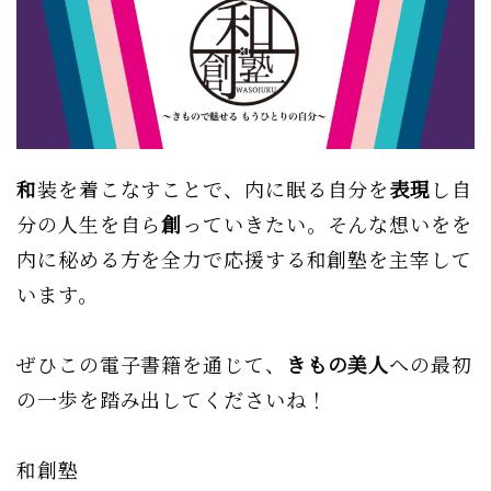
和
装を着こなすことで、内に眠る自分を
表現
し自
分の人生を自ら
創
っていきたい。そんな想いをを
内に秘める方を全力で応援する和創塾を主宰して
います。
ぜひこの電子書籍を通じて、
きもの美人
への最初
の一歩を踏み出してくださいね！
和創塾