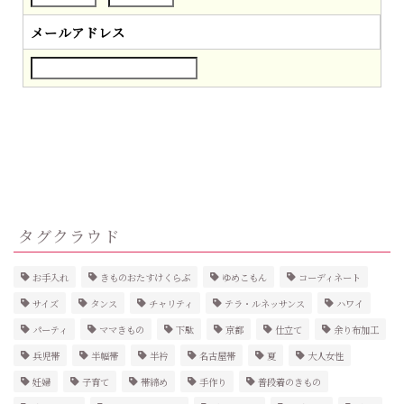
メールアドレス
タグクラウド
お手入れ
きものおたすけくらぶ
ゆめこもん
コーディネート
サイズ
タンス
チャリティ
テラ・ルネッサンス
ハワイ
パーティ
ママきもの
下駄
京都
仕立て
余り布加工
兵児帯
半幅帯
半衿
名古屋帯
夏
大人女性
妊婦
子育て
帯締め
手作り
普段着のきもの