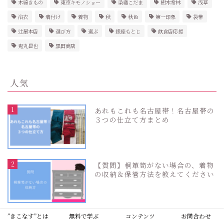
木綿きもの
東京キモノショー
染織こだま
樹木希林
浅草
浴衣
着付け
着物
秋
秋色
第一印象
袋帯
辻屋本店
選び方
選ぶ
銀座もとじ
飲食店応援
鬼丸昌也
黒田商店
人気
1
あれもこれも名古屋帯！名古屋帯の
３つの仕立て方まとめ
2
【質問】桐箪笥がない場合の、着物
の収納＆保管方法を教えてください
”きこなす”とは
無料で学ぶ
コンテンツ
お問合わせ
3
浴衣の素材まとめ／素材で変わる