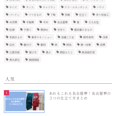
サイズ
タンス
チャリティ
テラ・ルネッサンス
ハワイ
パーティ
ママきもの
下駄
京都
仕立て
余り布加工
兵児帯
半幅帯
半衿
名古屋帯
夏
大人女性
妊婦
子育て
帯締め
手作り
普段着のきもの
木綿きもの
東京キモノショー
染織こだま
樹木希林
浅草
浴衣
着付け
着物
秋
秋色
第一印象
袋帯
辻屋本店
選び方
選ぶ
銀座もとじ
飲食店応援
鬼丸昌也
黒田商店
人気
1
あれもこれも名古屋帯！名古屋帯の
３つの仕立て方まとめ