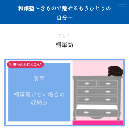
和創塾〜きもので魅せるもうひとりの
自分〜
― TAG ―
桐箪笥
2. 着物のお悩みQ&A