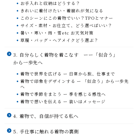
お手入れと収納はどうする？
きれいに着付けたい・着崩れが気になる
このシーンにこの着物でいい？TPOとマナー
サイズ・素材・お仕立て、どう選べばいい？
暑い・寒い・雨・雪etc お天気対策
草履・バッグ・ヘアメイクどう選ぶ？
3. 自分らしく着物を着こなす ーー「似合う」
から一歩先へ
着物で世界を広げる ー 日常から旅、仕事まで
着物で印象をデザインする ー 「似合う」から一歩先
へ
着物で季節をまとう ー 季を感じる感性へ
着物で想いを伝える ー 装いはメッセージ
4. 着物で、自信が持てる私へ
5. 手仕事に触れる着物の裏側