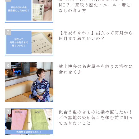
NG？／家紋の歴史・ルール・着こ
なしの考え方
7
【浴衣のキホン】浴衣って何月から
何月まで着ていいの？
8
献上博多の名古屋帯を絞りの浴衣に
合わせて♪
9
似合う色のきものに染め直したい！
／色無地の染め替えを頼む前に知っ
ておきたいこと