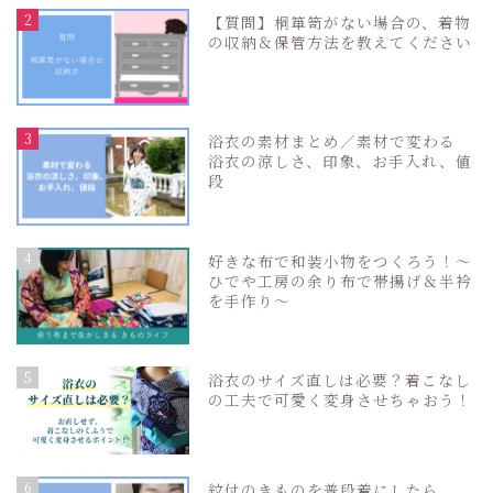
2
【質問】桐箪笥がない場合の、着物
の収納＆保管方法を教えてください
3
浴衣の素材まとめ／素材で変わる
浴衣の涼しさ、印象、お手入れ、値
段
4
好きな布で和装小物をつくろう！〜
ひでや工房の余り布で帯揚げ＆半衿
を手作り〜
5
浴衣のサイズ直しは必要？着こなし
の工夫で可愛く変身させちゃおう！
6
紋付のきものを普段着にしたら