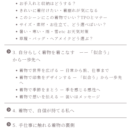
お手入れと収納はどうする？
きれいに着付けたい・着崩れが気になる
このシーンにこの着物でいい？TPOとマナー
サイズ・素材・お仕立て、どう選べばいい？
暑い・寒い・雨・雪etc お天気対策
草履・バッグ・ヘアメイクどう選ぶ？
3. 自分らしく着物を着こなす ーー「似合う」
から一歩先へ
着物で世界を広げる ー 日常から旅、仕事まで
着物で印象をデザインする ー 「似合う」から一歩先
へ
着物で季節をまとう ー 季を感じる感性へ
着物で想いを伝える ー 装いはメッセージ
4. 着物で、自信が持てる私へ
5. 手仕事に触れる着物の裏側