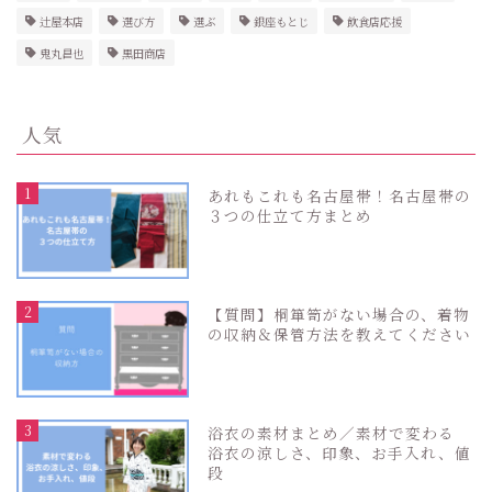
辻屋本店
選び方
選ぶ
銀座もとじ
飲食店応援
鬼丸昌也
黒田商店
人気
1
あれもこれも名古屋帯！名古屋帯の
３つの仕立て方まとめ
2
【質問】桐箪笥がない場合の、着物
の収納＆保管方法を教えてください
3
浴衣の素材まとめ／素材で変わる
浴衣の涼しさ、印象、お手入れ、値
段