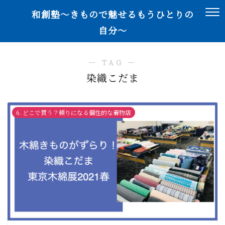
和創塾〜きもので魅せるもうひとりの
自分〜
― TAG ―
染織こだま
6. どこで買う？頼りになる個性的な着物店