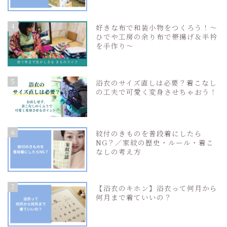
4
好きな布で和装小物をつくろう！〜
ひでや工房の余り布で帯揚げ＆半衿
を手作り〜
5
浴衣のサイズ直しは必要？着こなし
の工夫で可愛く変身させちゃおう！
6
紋付のきものを普段着にしたら
NG？／家紋の歴史・ルール・着こ
なしの考え方
7
【浴衣のキホン】浴衣って何月から
何月まで着ていいの？