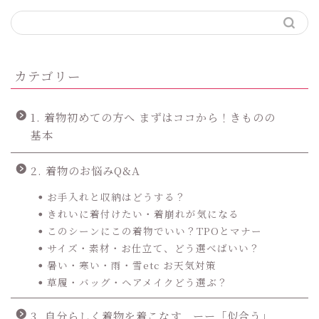
カテゴリー
1. 着物初めての方へ まずはココから！きものの
基本
2. 着物のお悩みQ&A
お手入れと収納はどうする？
きれいに着付けたい・着崩れが気になる
このシーンにこの着物でいい？TPOとマナー
サイズ・素材・お仕立て、どう選べばいい？
暑い・寒い・雨・雪etc お天気対策
草履・バッグ・ヘアメイクどう選ぶ？
3. 自分らしく着物を着こなす ーー「似合う」