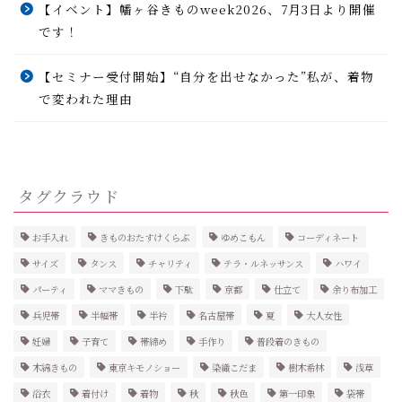
【イベント】幡ヶ谷きものweek2026、7月3日より開催
です！
【セミナー受付開始】“自分を出せなかった”私が、着物
で変われた理由
タグクラウド
お手入れ
きものおたすけくらぶ
ゆめこもん
コーディネート
サイズ
タンス
チャリティ
テラ・ルネッサンス
ハワイ
パーティ
ママきもの
下駄
京都
仕立て
余り布加工
兵児帯
半幅帯
半衿
名古屋帯
夏
大人女性
妊婦
子育て
帯締め
手作り
普段着のきもの
木綿きもの
東京キモノショー
染織こだま
樹木希林
浅草
浴衣
着付け
着物
秋
秋色
第一印象
袋帯