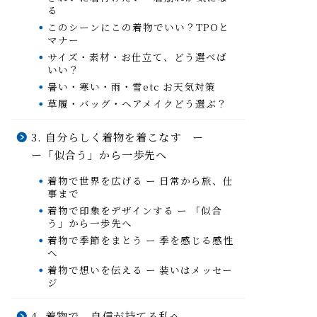
る
このシーンにこの着物でいい？TPOと
マナー
サイズ・素材・お仕立て、どう選べば
いい？
暑い・寒い・雨・雪etc お天気対策
草履・バッグ・ヘアメイクどう選ぶ？
3. 自分らしく着物を着こなす ー
ー「似合う」から一歩先へ
着物で世界を広げる ー 日常から旅、仕
事まで
着物で印象をデザインする ー 「似合
う」から一歩先へ
着物で季節をまとう ー 季を感じる感性
へ
着物で想いを伝える ー 装いはメッセー
ジ
4. 着物で、自信が持てる私へ