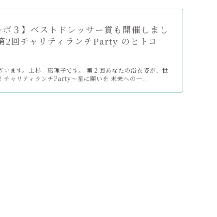
レポ３】ベストドレッサー賞も開催しまし
第2回チャリティランチParty のヒトコ
ざいます。上杉 惠理子です。 第２回あなたの浴衣姿が、世
チャリティランチParty〜星に願いを 未来への一...