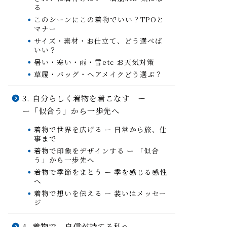
る
このシーンにこの着物でいい？TPOと
マナー
サイズ・素材・お仕立て、どう選べば
いい？
暑い・寒い・雨・雪etc お天気対策
草履・バッグ・ヘアメイクどう選ぶ？
3. 自分らしく着物を着こなす ー
ー「似合う」から一歩先へ
着物で世界を広げる ー 日常から旅、仕
事まで
着物で印象をデザインする ー 「似合
う」から一歩先へ
着物で季節をまとう ー 季を感じる感性
へ
着物で想いを伝える ー 装いはメッセー
ジ
4. 着物で、自信が持てる私へ