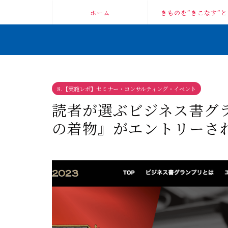
ホーム
きものを”きこなす”と
8.【実施レポ】セミナー・コンサルティング・イベント
読者が選ぶビジネス書グラ
の着物』がエントリーさ