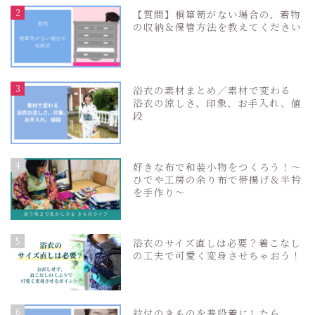
2
【質問】桐箪笥がない場合の、着物
の収納＆保管方法を教えてください
3
浴衣の素材まとめ／素材で変わる
浴衣の涼しさ、印象、お手入れ、値
段
4
好きな布で和装小物をつくろう！〜
ひでや工房の余り布で帯揚げ＆半衿
を手作り〜
5
浴衣のサイズ直しは必要？着こなし
の工夫で可愛く変身させちゃおう！
6
紋付のきものを普段着にしたら