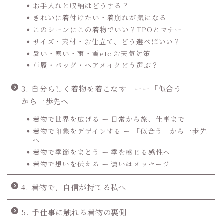
お手入れと収納はどうする？
きれいに着付けたい・着崩れが気になる
このシーンにこの着物でいい？TPOとマナー
サイズ・素材・お仕立て、どう選べばいい？
暑い・寒い・雨・雪etc お天気対策
草履・バッグ・ヘアメイクどう選ぶ？
3. 自分らしく着物を着こなす ーー「似合う」
から一歩先へ
着物で世界を広げる ー 日常から旅、仕事まで
着物で印象をデザインする ー 「似合う」から一歩先
へ
着物で季節をまとう ー 季を感じる感性へ
着物で想いを伝える ー 装いはメッセージ
4. 着物で、自信が持てる私へ
5. 手仕事に触れる着物の裏側