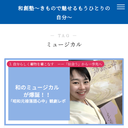
和創塾〜きもので魅せるもうひとりの
自分〜
― TAG ―
ミュージカル
3. 自分らしく着物を着こなす ーー「似合う」から一歩先へ