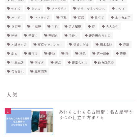
サイズ
タンス
チャリティ
テラ・ルネッサンス
ハワイ
パーティ
ママきもの
下駄
京都
仕立て
余り布加工
兵児帯
半幅帯
半衿
名古屋帯
夏
大人女性
妊婦
子育て
帯締め
手作り
普段着のきもの
木綿きもの
東京キモノショー
染織こだま
樹木希林
浅草
浴衣
着付け
着物
秋
秋色
第一印象
袋帯
辻屋本店
選び方
選ぶ
銀座もとじ
飲食店応援
鬼丸昌也
黒田商店
人気
1
あれもこれも名古屋帯！名古屋帯の
３つの仕立て方まとめ