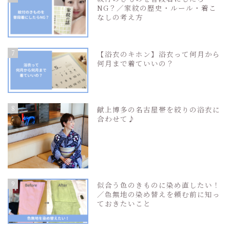
NG？／家紋の歴史・ルール・着こ
なしの考え方
7
【浴衣のキホン】浴衣って何月から
何月まで着ていいの？
8
献上博多の名古屋帯を絞りの浴衣に
合わせて♪
9
似合う色のきものに染め直したい！
／色無地の染め替えを頼む前に知っ
ておきたいこと