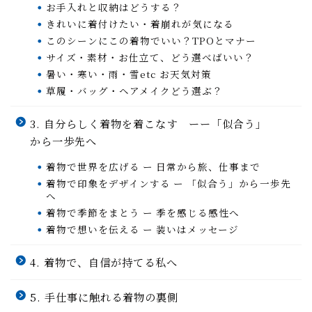
お手入れと収納はどうする？
きれいに着付けたい・着崩れが気になる
このシーンにこの着物でいい？TPOとマナー
サイズ・素材・お仕立て、どう選べばいい？
暑い・寒い・雨・雪etc お天気対策
草履・バッグ・ヘアメイクどう選ぶ？
3. 自分らしく着物を着こなす ーー「似合う」
から一歩先へ
着物で世界を広げる ー 日常から旅、仕事まで
着物で印象をデザインする ー 「似合う」から一歩先
へ
着物で季節をまとう ー 季を感じる感性へ
着物で想いを伝える ー 装いはメッセージ
4. 着物で、自信が持てる私へ
5. 手仕事に触れる着物の裏側