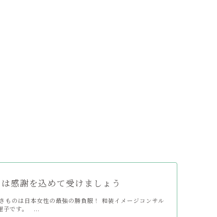
トは感謝を込めて受けましょう
きものは日本女性の最強の勝負服！ 和装イメージコンサル
子です。 ...