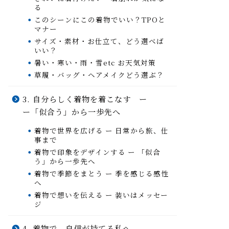
る
このシーンにこの着物でいい？TPOと
マナー
サイズ・素材・お仕立て、どう選べば
いい？
暑い・寒い・雨・雪etc お天気対策
草履・バッグ・ヘアメイクどう選ぶ？
3. 自分らしく着物を着こなす ー
ー「似合う」から一歩先へ
着物で世界を広げる ー 日常から旅、仕
事まで
着物で印象をデザインする ー 「似合
う」から一歩先へ
着物で季節をまとう ー 季を感じる感性
へ
着物で想いを伝える ー 装いはメッセー
ジ
4. 着物で、自信が持てる私へ