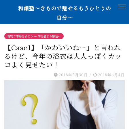
和創塾〜きもので魅せるもうひとりの
自分〜
着物で季節をまとう ー 季を感じる感性へ
【Case1】「かわいいねー」と言われ
るけど、今年の浴衣は大人っぽくカッ
コよく見せたい！
2018年5月30日
/
2018年6月4日