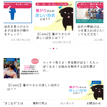
・寒い・雨・雪etc お天気対策
3. 自分らしく着物を着こなす ーー「似
着物で季節をまとう ー 季を感
合う」から一歩先へ
へ
浴衣の帯結びは、この３
似合う浴衣を見つけ
つを覚えればどんなシー
めに、まずは自分の
Case2】暑がりさんの
ンでも大丈夫！
カタチをチェック！
しい浴衣とは？？
2020年7月20日
2017年5
2018年5月31日
スッキリ見える！存在感が出る！大人っ
ぽくなる！お悩みを解決する浴衣選び
の...
【Case2】暑がりさんの涼しい浴衣と
は？？
”きこなす”とは
無料で学ぶ
コンテンツ
お問合わせ