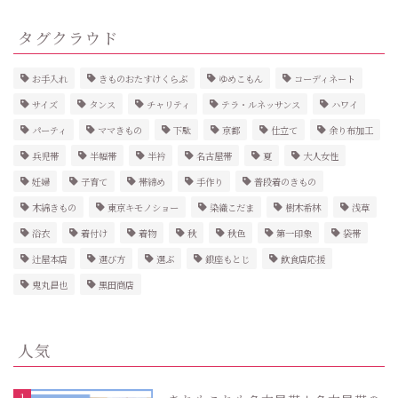
タグクラウド
お手入れ
きものおたすけくらぶ
ゆめこもん
コーディネート
サイズ
タンス
チャリティ
テラ・ルネッサンス
ハワイ
パーティ
ママきもの
下駄
京都
仕立て
余り布加工
兵児帯
半幅帯
半衿
名古屋帯
夏
大人女性
妊婦
子育て
帯締め
手作り
普段着のきもの
木綿きもの
東京キモノショー
染織こだま
樹木希林
浅草
浴衣
着付け
着物
秋
秋色
第一印象
袋帯
辻屋本店
選び方
選ぶ
銀座もとじ
飲食店応援
鬼丸昌也
黒田商店
人気
1