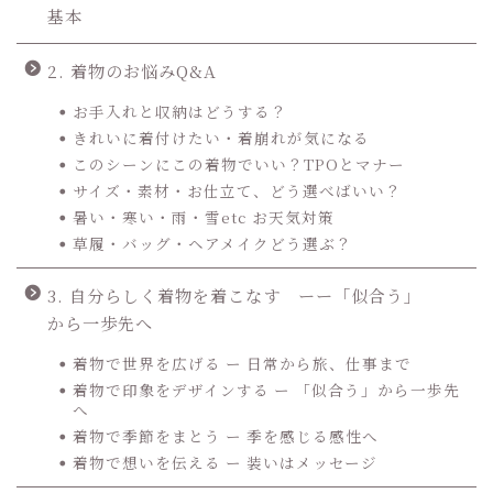
基本
2. 着物のお悩みQ&A
お手入れと収納はどうする？
きれいに着付けたい・着崩れが気になる
このシーンにこの着物でいい？TPOとマナー
サイズ・素材・お仕立て、どう選べばいい？
暑い・寒い・雨・雪etc お天気対策
草履・バッグ・ヘアメイクどう選ぶ？
3. 自分らしく着物を着こなす ーー「似合う」
から一歩先へ
着物で世界を広げる ー 日常から旅、仕事まで
着物で印象をデザインする ー 「似合う」から一歩先
へ
着物で季節をまとう ー 季を感じる感性へ
着物で想いを伝える ー 装いはメッセージ