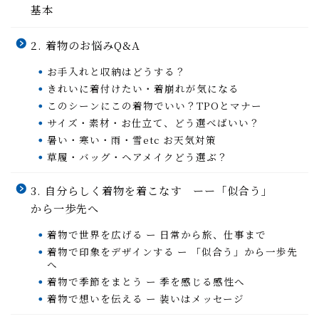
基本
2. 着物のお悩みQ&A
お手入れと収納はどうする？
きれいに着付けたい・着崩れが気になる
このシーンにこの着物でいい？TPOとマナー
サイズ・素材・お仕立て、どう選べばいい？
暑い・寒い・雨・雪etc お天気対策
草履・バッグ・ヘアメイクどう選ぶ？
3. 自分らしく着物を着こなす ーー「似合う」
から一歩先へ
着物で世界を広げる ー 日常から旅、仕事まで
着物で印象をデザインする ー 「似合う」から一歩先
へ
着物で季節をまとう ー 季を感じる感性へ
着物で想いを伝える ー 装いはメッセージ