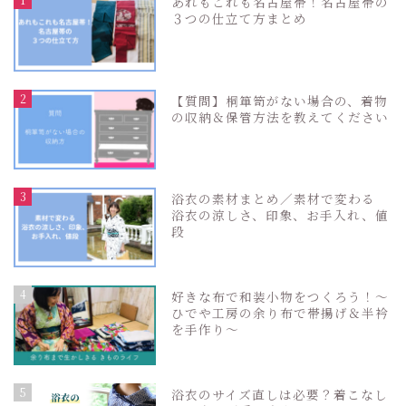
あれもこれも名古屋帯！名古屋帯の
３つの仕立て方まとめ
2
【質問】桐箪笥がない場合の、着物
の収納＆保管方法を教えてください
3
浴衣の素材まとめ／素材で変わる
浴衣の涼しさ、印象、お手入れ、値
段
4
好きな布で和装小物をつくろう！〜
ひでや工房の余り布で帯揚げ＆半衿
を手作り〜
5
浴衣のサイズ直しは必要？着こなし