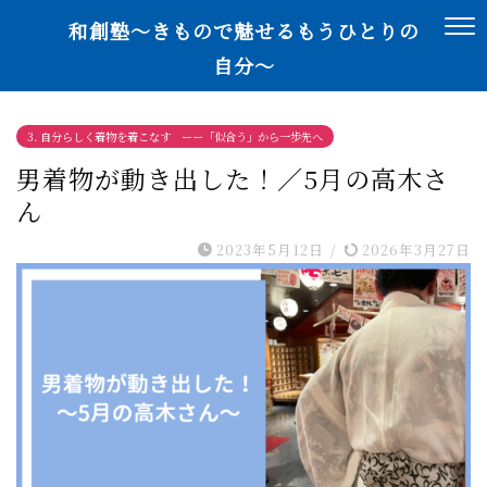
和創塾〜きもので魅せるもうひとりの
自分〜
3. 自分らしく着物を着こなす ーー「似合う」から一歩先へ
男着物が動き出した！／5月の高木さ
ん
2023年5月12日
/
2026年3月27日