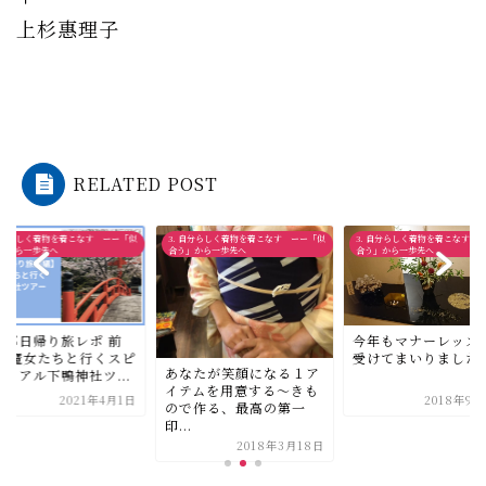
上杉惠理子
RELATED POST
. 自分らしく着物を着こなす ーー「似
3. 自分らしく着物を着こなす ーー「似
3. 自分らしく着物を着こなす
う」から一歩先へ
合う」から一歩先へ
合う」から一歩先へ
今年もマナーレッスンを
【京都日帰り旅レポ
受けてまいりました♪
編】 魔女たちと行
なたが笑顔になる１ア
リチュアル下鴨神社ツ
テムを用意する〜きも
2018年9月27日
2021
で作る、最高の第一
..
2018年3月18日