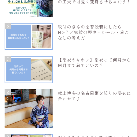
の工夫で可愛く変身させちゃおう！
6
紋付のきものを普段着にしたら
NG？／家紋の歴史・ルール・着こ
なしの考え方
7
【浴衣のキホン】浴衣って何月から
何月まで着ていいの？
8
献上博多の名古屋帯を絞りの浴衣に
合わせて♪
9