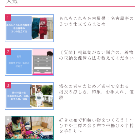
人気
1
あれもこれも名古屋帯！名古屋帯の
３つの仕立て方まとめ
2
【質問】桐箪笥がない場合の、着物
の収納＆保管方法を教えてください
3
浴衣の素材まとめ／素材で変わる
浴衣の涼しさ、印象、お手入れ、値
段
4
好きな布で和装小物をつくろう！〜
ひでや工房の余り布で帯揚げ＆半衿
を手作り〜