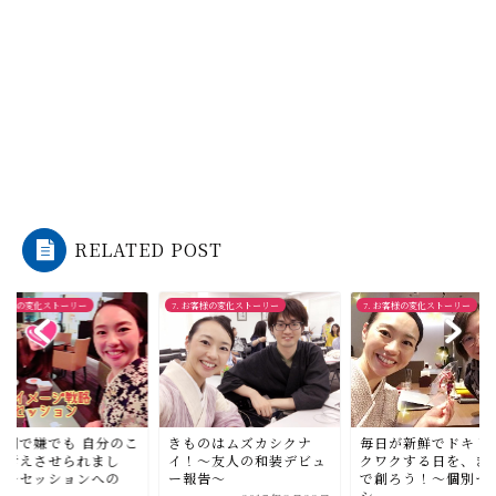
RELATED POST
 お客様の変化ストーリー
7. お客様の変化ストーリー
7. お客様の変化ストーリー
毎日が新鮮でドキド
時間で嫌でも 自分のこ
きものはムズカシクナ
クワクする日を、き
を考えさせられまし
イ！〜友人の和装デビュ
で創ろう！〜個別セ
。〜セッションへの
ー報告〜
シ...
.