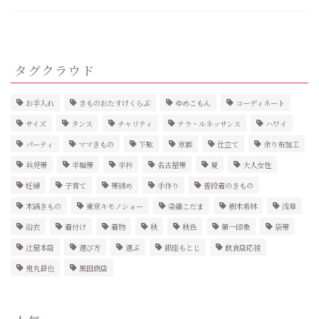
タグクラウド
お手入れ
きものおたすけくらぶ
ゆめこもん
コーディネート
サイズ
タンス
チャリティ
テラ・ルネッサンス
ハワイ
パーティ
ママきもの
下駄
京都
仕立て
余り布加工
兵児帯
半幅帯
半衿
名古屋帯
夏
大人女性
妊婦
子育て
帯締め
手作り
普段着のきもの
木綿きもの
東京キモノショー
染織こだま
樹木希林
浅草
浴衣
着付け
着物
秋
秋色
第一印象
袋帯
辻屋本店
選び方
選ぶ
銀座もとじ
飲食店応援
鬼丸昌也
黒田商店