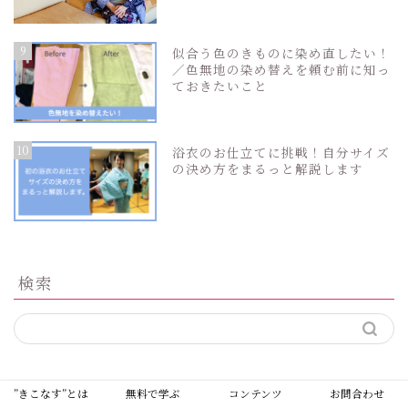
9
似合う色のきものに染め直したい！
／色無地の染め替えを頼む前に知っ
ておきたいこと
10
浴衣のお仕立てに挑戦！自分サイズ
の決め方をまるっと解説します
検索
カテゴリー
”きこなす”とは
無料で学ぶ
コンテンツ
お問合わせ