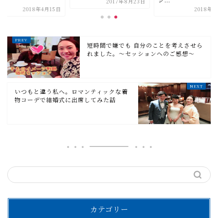
2017年8月23日
2018年1
2018年4月15日
短時間で嫌でも 自分のことを考えさせら
れました。〜セッションへのご感想〜
いつもと違う私へ。ロマンティックな着
物コーデで結婚式に出席してみた話
カテゴリー