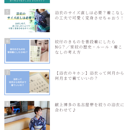
5
浴衣のサイズ直しは必要？着こなし
の工夫で可愛く変身させちゃおう！
6
紋付のきものを普段着にしたら
NG？／家紋の歴史・ルール・着こ
なしの考え方
7
【浴衣のキホン】浴衣って何月から
何月まで着ていいの？
8
献上博多の名古屋帯を絞りの浴衣に
合わせて♪