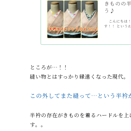
きものの
う♪
こんにちは！ 
す！！ というわけ
ところが…！！
縫い物とはすっかり縁遠くなった現代。
この外してまた縫って…という半衿
半衿の存在がきものを着るハードルを上
す。。