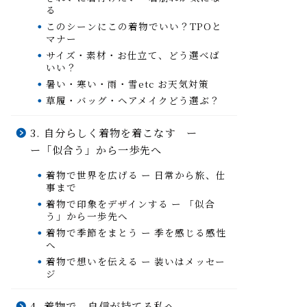
る
このシーンにこの着物でいい？TPOと
マナー
サイズ・素材・お仕立て、どう選べば
いい？
暑い・寒い・雨・雪etc お天気対策
草履・バッグ・ヘアメイクどう選ぶ？
3. 自分らしく着物を着こなす ー
ー「似合う」から一歩先へ
着物で世界を広げる ー 日常から旅、仕
事まで
着物で印象をデザインする ー 「似合
う」から一歩先へ
着物で季節をまとう ー 季を感じる感性
へ
着物で想いを伝える ー 装いはメッセー
ジ
4. 着物で、自信が持てる私へ