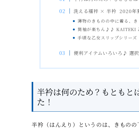
洗える襦袢 × 半衿 2020
薄物のきものの中に着る、
筒袖が楽ちん♪♪ KAITEKI
手頃な乙女スリップシリーズ
便利アイテムいろいろ♪ 選
半衿は何のため？もともと
た！
半衿（はんえり
）というのは、きものの