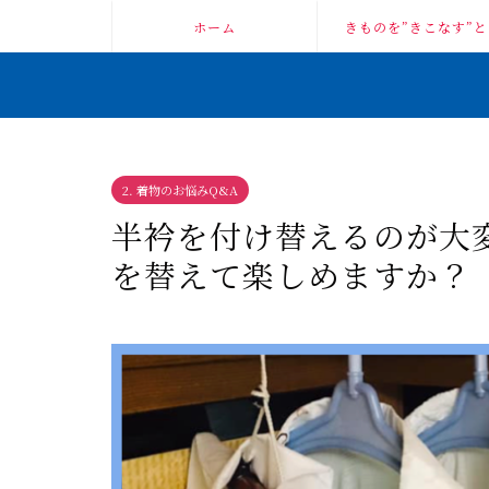
ホーム
きものを”きこなす”と
2. 着物のお悩みQ&A
半衿を付け替えるのが大
を替えて楽しめますか？