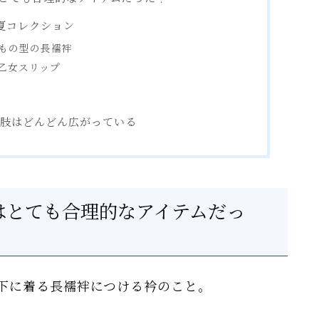
年夏コレクション
きもの型の長襦袢
 乙女スリップ
択肢はどんどん広がっている
はとても合理的なアイテムだっ
下に着る長襦袢につける衿のこと。