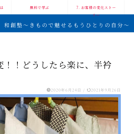
は
無料で学ぶ
7. お客様の変化ストー
リー
和創塾〜きもので魅せるもうひとりの自分〜
変！！どうしたら楽に、半衿
2020年6月24日
/
2021年9月26日