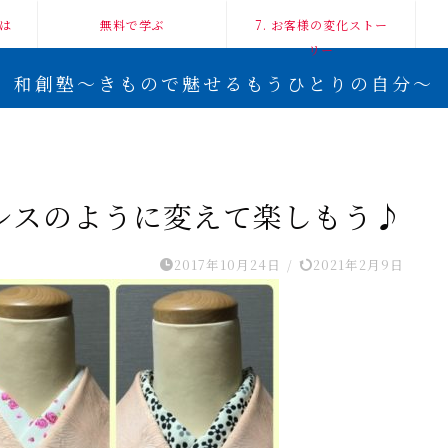
は
無料で学ぶ
7. お客様の変化ストー
リー
和創塾〜きもので魅せるもうひとりの自分〜
レスのように変えて楽しもう♪
2017年10月24日
/
2021年2月9日