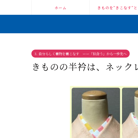
ホーム
きものを”きこなす”と
3. 自分らしく着物を着こなす ーー「似合う」から一歩先へ
きものの半衿は、ネック