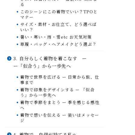
る
このシーンにこの着物でいい？TPOと
マナー
サイズ・素材・お仕立て、どう選べば
いい？
暑い・寒い・雨・雪etc お天気対策
草履・バッグ・ヘアメイクどう選ぶ？
3. 自分らしく着物を着こなす ー
ー「似合う」から一歩先へ
着物で世界を広げる ー 日常から旅、仕
事まで
着物で印象をデザインする ー 「似合
う」から一歩先へ
着物で季節をまとう ー 季を感じる感性
へ
着物で想いを伝える ー 装いはメッセー
ジ
4. 着物で、自信が持てる私へ