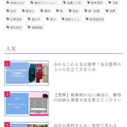
木綿きもの
東京キモノショー
染織こだま
樹木希林
浅草
浴衣
着付け
着物
秋
秋色
第一印象
袋帯
辻屋本店
選び方
選ぶ
銀座もとじ
飲食店応援
鬼丸昌也
黒田商店
人気
1
あれもこれも名古屋帯！名古屋帯の
３つの仕立て方まとめ
2
【質問】桐箪笥がない場合の、着物
の収納＆保管方法を教えてください
3
浴衣の素材まとめ／素材で変わる