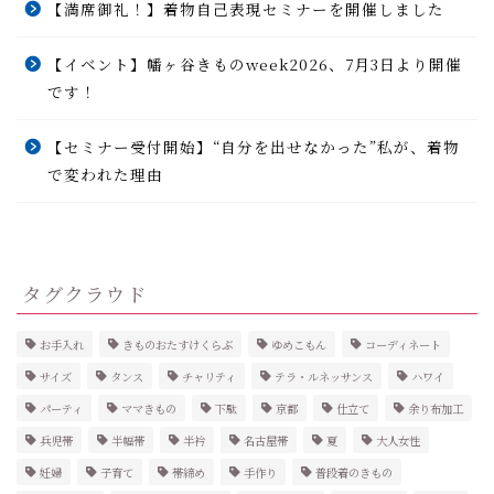
【満席御礼！】着物自己表現セミナーを開催しました
【イベント】幡ヶ谷きものweek2026、7月3日より開催
です！
【セミナー受付開始】“自分を出せなかった”私が、着物
で変われた理由
タグクラウド
お手入れ
きものおたすけくらぶ
ゆめこもん
コーディネート
サイズ
タンス
チャリティ
テラ・ルネッサンス
ハワイ
パーティ
ママきもの
下駄
京都
仕立て
余り布加工
兵児帯
半幅帯
半衿
名古屋帯
夏
大人女性
妊婦
子育て
帯締め
手作り
普段着のきもの