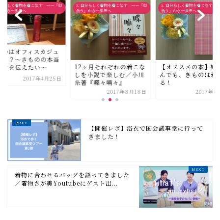
 自分らしく着物を着こなす ーー「似
3. 自分らしく着物を着こなす ーー「似
3. 自分らしく着物を着こなす 
」から一歩先へ
合う」から一歩先へ
合う」から一歩先へ
ものはオフィスカジュ
ル！？〜きものの本当
12ヶ月それぞれの着こな
【オススメの本】妊
魅力を伝えたい〜
しを小説で楽しむ／小川
んでも、きものは着
2017年4月25日
糸著『喋々喃々』
る！
2017年8月18日
2017年8
【開催レポ】浴衣で国会議事堂に行って
きました！
着物に合わせるバッグを語ってきました
／着物さが美Youtubeにゲスト出...