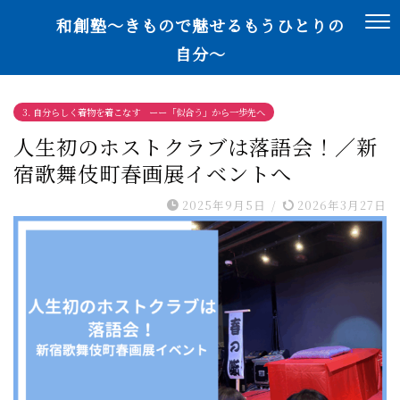
和創塾〜きもので魅せるもうひとりの
自分〜
3. 自分らしく着物を着こなす ーー「似合う」から一歩先へ
人生初のホストクラブは落語会！／新
宿歌舞伎町春画展イベントへ
2025年9月5日
/
2026年3月27日