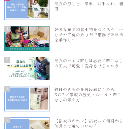
浴衣の涼しさ、印象、お手入れ、値
段
4
好きな布で和装小物をつくろう！〜
ひでや工房の余り布で帯揚げ＆半衿
を手作り〜
5
浴衣のサイズ直しは必要？着こなし
の工夫で可愛く変身させちゃおう！
6
紋付のきものを普段着にしたら
NG？／家紋の歴史・ルール・着こ
なしの考え方
7
【浴衣のキホン】浴衣って何月から
何月まで着ていいの？