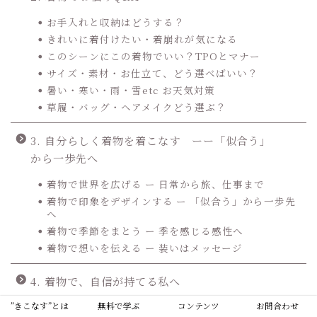
お手入れと収納はどうする？
きれいに着付けたい・着崩れが気になる
このシーンにこの着物でいい？TPOとマナー
サイズ・素材・お仕立て、どう選べばいい？
暑い・寒い・雨・雪etc お天気対策
草履・バッグ・ヘアメイクどう選ぶ？
3. 自分らしく着物を着こなす ーー「似合う」
から一歩先へ
着物で世界を広げる ー 日常から旅、仕事まで
着物で印象をデザインする ー 「似合う」から一歩先
へ
着物で季節をまとう ー 季を感じる感性へ
着物で想いを伝える ー 装いはメッセージ
4. 着物で、自信が持てる私へ
”きこなす”とは
無料で学ぶ
コンテンツ
お問合わせ
5. 手仕事に触れる着物の裏側