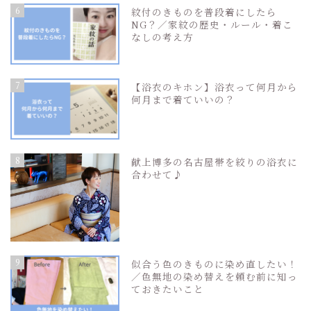
6
紋付のきものを普段着にしたら
NG？／家紋の歴史・ルール・着こ
なしの考え方
7
【浴衣のキホン】浴衣って何月から
何月まで着ていいの？
8
献上博多の名古屋帯を絞りの浴衣に
合わせて♪
9
似合う色のきものに染め直したい！
／色無地の染め替えを頼む前に知っ
ておきたいこと