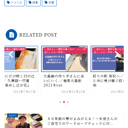
アフリカ
四季
衣更
RELATED POST
 自分らしく着物を着こなす ーー「似
3. 自分らしく着物を着こなす ーー「似
5. 手仕事に触れる着物の裏側
」から一歩先へ
合う」から一歩先へ
島紬の作り手さんに会
絞りの町 有松へ／暮らし
きものにだけ咲く幻
にいく ／奄美大島旅
と共に受け継ぐ絞りの技
が花 ／ 久保田一竹
21冬ver.
術
『命を染めし辻が花
2021年12月21日
2023年10月24日
2021年7月
８０年前の帯がよみがえる！〜生徒さんの
ご自宅でのワードローブチェックに行...