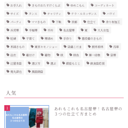
お手入れ
きものおたすけくらぶ
ゆめこもん
コーディネート
サイズ
タンス
チャリティ
テラ・ルネッサンス
ハワイ
パーティ
ママきもの
下駄
京都
仕立て
余り布加工
兵児帯
半幅帯
半衿
名古屋帯
夏
大人女性
妊婦
子育て
帯締め
手作り
普段着のきもの
木綿きもの
東京キモノショー
染織こだま
樹木希林
浅草
浴衣
着付け
着物
秋
秋色
第一印象
袋帯
辻屋本店
選び方
選ぶ
銀座もとじ
飲食店応援
鬼丸昌也
黒田商店
人気
1
あれもこれも名古屋帯！名古屋帯の
３つの仕立て方まとめ