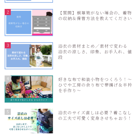
2
【質問】桐箪笥がない場合の、着物
の収納＆保管方法を教えてください
3
浴衣の素材まとめ／素材で変わる
浴衣の涼しさ、印象、お手入れ、値
段
4
好きな布で和装小物をつくろう！〜
ひでや工房の余り布で帯揚げ＆半衿
を手作り〜
5
浴衣のサイズ直しは必要？着こなし
の工夫で可愛く変身させちゃおう！