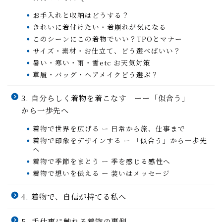
お手入れと収納はどうする？
きれいに着付けたい・着崩れが気になる
このシーンにこの着物でいい？TPOとマナー
サイズ・素材・お仕立て、どう選べばいい？
暑い・寒い・雨・雪etc お天気対策
草履・バッグ・ヘアメイクどう選ぶ？
3. 自分らしく着物を着こなす ーー「似合う」
から一歩先へ
着物で世界を広げる ー 日常から旅、仕事まで
着物で印象をデザインする ー 「似合う」から一歩先
へ
着物で季節をまとう ー 季を感じる感性へ
着物で想いを伝える ー 装いはメッセージ
4. 着物で、自信が持てる私へ
5. 手仕事に触れる着物の裏側