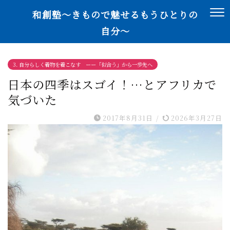
和創塾〜きもので魅せるもうひとりの
自分〜
3. 自分らしく着物を着こなす ーー「似合う」から一歩先へ
日本の四季はスゴイ！…とアフリカで
気づいた
2017年8月31日
/
2026年3月27日