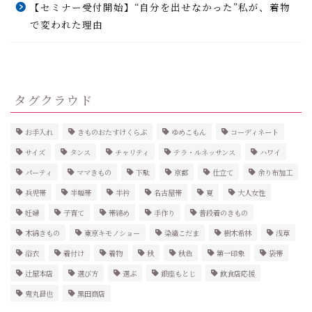
【セミナー受付開始】“自分を出せなかった”私が、着物
で変われた理由
タグクラウド
お手入れ
きものおたすけくらぶ
ゆめこもん
コーディネート
サイズ
タンス
チャリティ
テラ・ルネッサンス
ハワイ
パーティ
ママきもの
下駄
京都
仕立て
余り布加工
兵児帯
半幅帯
半衿
名古屋帯
夏
大人女性
妊婦
子育て
帯締め
手作り
普段着のきもの
木綿きもの
東京キモノショー
染織こだま
樹木希林
浅草
浴衣
着付け
着物
秋
秋色
第一印象
袋帯
辻屋本店
選び方
選ぶ
銀座もとじ
飲食店応援
鬼丸昌也
黒田商店