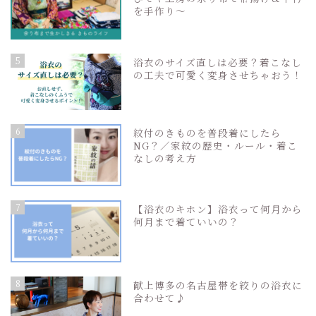
を手作り〜
5
浴衣のサイズ直しは必要？着こなし
の工夫で可愛く変身させちゃおう！
6
紋付のきものを普段着にしたら
NG？／家紋の歴史・ルール・着こ
なしの考え方
7
【浴衣のキホン】浴衣って何月から
何月まで着ていいの？
8
献上博多の名古屋帯を絞りの浴衣に
合わせて♪