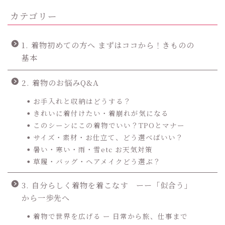
カテゴリー
1. 着物初めての方へ まずはココから！きものの
基本
2. 着物のお悩みQ&A
お手入れと収納はどうする？
きれいに着付けたい・着崩れが気になる
このシーンにこの着物でいい？TPOとマナー
サイズ・素材・お仕立て、どう選べばいい？
暑い・寒い・雨・雪etc お天気対策
草履・バッグ・ヘアメイクどう選ぶ？
3. 自分らしく着物を着こなす ーー「似合う」
から一歩先へ
着物で世界を広げる ー 日常から旅、仕事まで