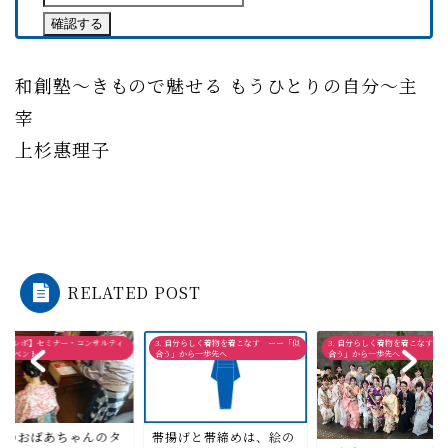
和創塾〜きもので魅せる もうひとりの自分〜主
宰
上杉惠理子
RELATED POST
【実施レポ】セミナー・コンサルティ
3. 自分らしく着物を着こなす ーー「似
3. 自分らしく着物を着こなす 
・イベント
合う」から一歩先へ
合う」から一歩先へ
帯揚げと帯締めは、絵の
都のおばあちゃんのタ