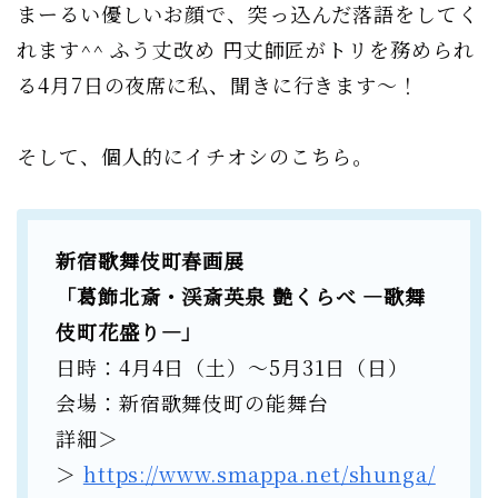
まーるい優しいお顔で、突っ込んだ落語をしてく
れます^^ ふう丈改め 円丈師匠がトリを務められ
る4月7日の夜席に私、聞きに行きます〜！
そして、個人的にイチオシのこちら。
新宿歌舞伎町春画展
「葛飾北斎・渓斎英泉 艶くらべ ―歌舞
伎町花盛り―」
日時：4月4日（土）〜5月31日（日）
会場：新宿歌舞伎町の能舞台
詳細＞
＞
https://www.smappa.net/shunga/