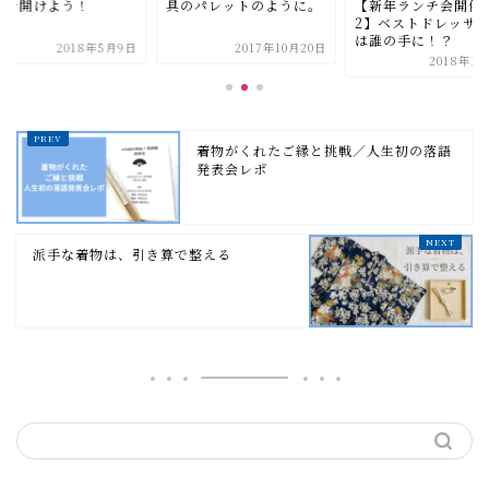
具のパレットのように。
スを開けよう！
【新年ランチ会開催
2】ベストドレッサ
は誰の手に！？
2018年5月9日
2017年10月20日
2018年1月
着物がくれたご縁と挑戦／人生初の落語
発表会レポ
派手な着物は、引き算で整える