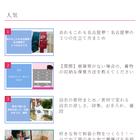
人気
1
あれもこれも名古屋帯！名古屋帯の
３つの仕立て方まとめ
2
【質問】桐箪笥がない場合の、着物
の収納＆保管方法を教えてください
3
浴衣の素材まとめ／素材で変わる
浴衣の涼しさ、印象、お手入れ、値
段
4
好きな布で和装小物をつくろう！〜
ひでや工房の余り布で帯揚げ＆半衿