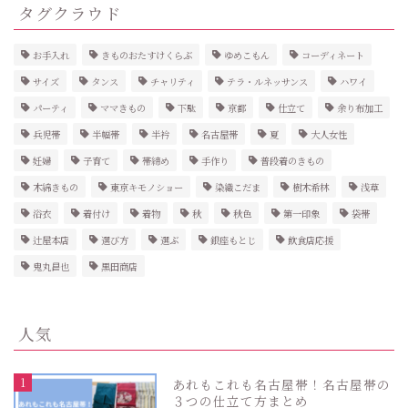
タグクラウド
お手入れ
きものおたすけくらぶ
ゆめこもん
コーディネート
サイズ
タンス
チャリティ
テラ・ルネッサンス
ハワイ
パーティ
ママきもの
下駄
京都
仕立て
余り布加工
兵児帯
半幅帯
半衿
名古屋帯
夏
大人女性
妊婦
子育て
帯締め
手作り
普段着のきもの
木綿きもの
東京キモノショー
染織こだま
樹木希林
浅草
浴衣
着付け
着物
秋
秋色
第一印象
袋帯
辻屋本店
選び方
選ぶ
銀座もとじ
飲食店応援
鬼丸昌也
黒田商店
人気
1
あれもこれも名古屋帯！名古屋帯の
３つの仕立て方まとめ