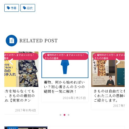
予算
浴衣
RELATED POST
 着物初めての方へ まずはココから！
1. 着物初めての方へ まずはココから！
1. 着物初めての方へ まずはココ
のの基本
きものの基本
きものの基本
着物、何から始めればい
い？初心者さんの５つの
きものは自由だと教
たみ方を知らなくても
疑問を一気に解決！
くれた二人の恩師の
きる、きものの最初の
2026年2月25日
ご紹介します。
手入れ【実家のタン
.
2017年5月
2017年8月4日