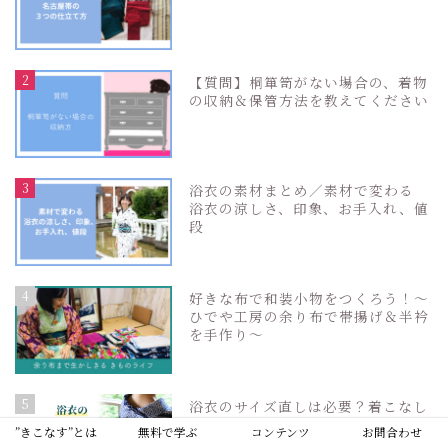
2
【質問】桐箪笥がない場合の、着物
の収納＆保管方法を教えてください
3
浴衣の素材まとめ／素材で変わる
浴衣の涼しさ、印象、お手入れ、値
段
4
好きな布で和装小物をつくろう！〜
ひでや工房の余り布で帯揚げ＆半衿
を手作り〜
5
浴衣のサイズ直しは必要？着こなし
の工夫で可愛く変身させちゃおう！
”きこなす”とは
無料で学ぶ
コンテンツ
お問合わせ