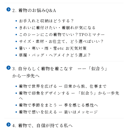
2. 着物のお悩みQ&A
お手入れと収納はどうする？
きれいに着付けたい・着崩れが気になる
このシーンにこの着物でいい？TPOとマナー
サイズ・素材・お仕立て、どう選べばいい？
暑い・寒い・雨・雪etc お天気対策
草履・バッグ・ヘアメイクどう選ぶ？
3. 自分らしく着物を着こなす ーー「似合う」
から一歩先へ
着物で世界を広げる ー 日常から旅、仕事まで
着物で印象をデザインする ー 「似合う」から一歩先
へ
着物で季節をまとう ー 季を感じる感性へ
着物で想いを伝える ー 装いはメッセージ
4. 着物で、自信が持てる私へ