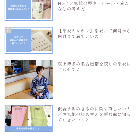
NG？／家紋の歴史・ルール・着こ
なしの考え方
7
【浴衣のキホン】浴衣って何月から
何月まで着ていいの？
8
献上博多の名古屋帯を絞りの浴衣に
合わせて♪
9
似合う色のきものに染め直したい！
／色無地の染め替えを頼む前に知っ
ておきたいこと