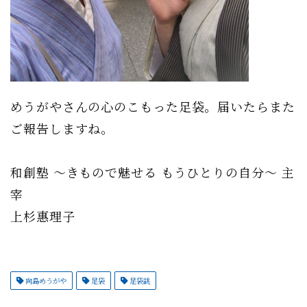
めうがやさんの心のこもった足袋。届いたらまた
ご報告しますね。
和創塾 〜きもので魅せる もうひとりの自分〜 主
宰
上杉惠理子
向島めうがや
足袋
足袋誂