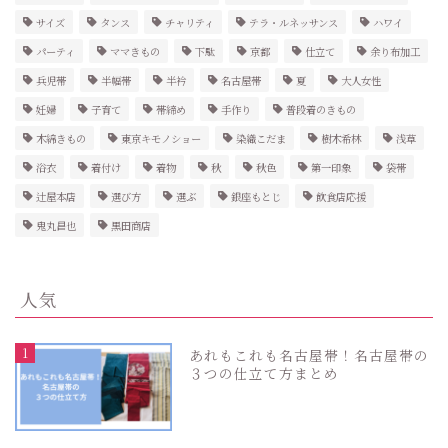
サイズ
タンス
チャリティ
テラ・ルネッサンス
ハワイ
パーティ
ママきもの
下駄
京都
仕立て
余り布加工
兵児帯
半幅帯
半衿
名古屋帯
夏
大人女性
妊婦
子育て
帯締め
手作り
普段着のきもの
木綿きもの
東京キモノショー
染織こだま
樹木希林
浅草
浴衣
着付け
着物
秋
秋色
第一印象
袋帯
辻屋本店
選び方
選ぶ
銀座もとじ
飲食店応援
鬼丸昌也
黒田商店
人気
1
あれもこれも名古屋帯！名古屋帯の
３つの仕立て方まとめ