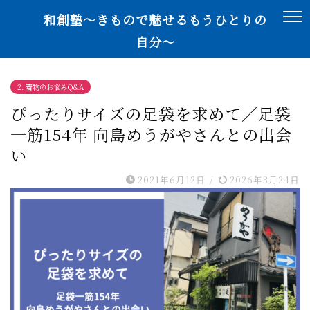
和創塾〜きもので魅せるもうひとりの
自分〜
2. 着物のお悩みQ&A
ぴったりサイズの足袋を求めて／足袋
一筋154年 向島めうがやさんとの出会
い
2021年6月12日
/
2026年3月24日