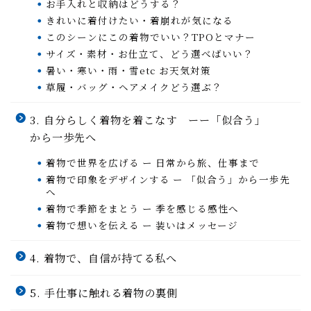
お手入れと収納はどうする？
きれいに着付けたい・着崩れが気になる
このシーンにこの着物でいい？TPOとマナー
サイズ・素材・お仕立て、どう選べばいい？
暑い・寒い・雨・雪etc お天気対策
草履・バッグ・ヘアメイクどう選ぶ？
3. 自分らしく着物を着こなす ーー「似合う」
から一歩先へ
着物で世界を広げる ー 日常から旅、仕事まで
着物で印象をデザインする ー 「似合う」から一歩先
へ
着物で季節をまとう ー 季を感じる感性へ
着物で想いを伝える ー 装いはメッセージ
4. 着物で、自信が持てる私へ
5. 手仕事に触れる着物の裏側