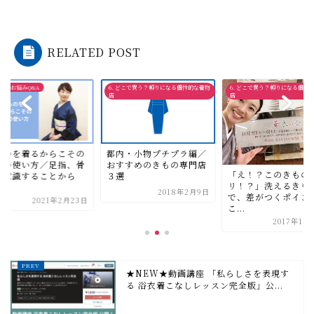
RELATED POST
 どこで買う？頼りになる個性的な着物
6. どこで買う？頼りになる個性的な着物
2. 着物のお悩みQ&A
店
きものを着るからこ
内・小物プチプラ編／
身体の使い方／足指
すすめのきもの専門店
「え！？このきもの、ポ
盤を意識することか
選
リ！？」洗えるきもの
始...
2018年2月9日
で、差がつくポイントは
2021年2
こ...
2017年11月10日
★NEW★動画講座 「私らしさを表現す
る 浴衣着こなしレッスン完全版」公...