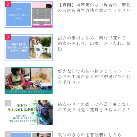
2
【質問】桐箪笥がない場合の、着物
の収納＆保管方法を教えてください
3
浴衣の素材まとめ／素材で変わる
浴衣の涼しさ、印象、お手入れ、値
段
4
好きな布で和装小物をつくろう！〜
ひでや工房の余り布で帯揚げ＆半衿
を手作り〜
5
浴衣のサイズ直しは必要？着こなし
の工夫で可愛く変身させちゃおう！
6
紋付のきものを普段着にしたら