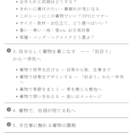
お手入れと収納はどうする？
きれいに着付けたい・着崩れが気になる
このシーンにこの着物でいい？TPOとマナー
サイズ・素材・お仕立て、どう選べばいい？
暑い・寒い・雨・雪etc お天気対策
草履・バッグ・ヘアメイクどう選ぶ？
3. 自分らしく着物を着こなす ーー「似合う」
から一歩先へ
着物で世界を広げる ー 日常から旅、仕事まで
着物で印象をデザインする ー 「似合う」から一歩先
へ
着物で季節をまとう ー 季を感じる感性へ
着物で想いを伝える ー 装いはメッセージ
4. 着物で、自信が持てる私へ
5. 手仕事に触れる着物の裏側